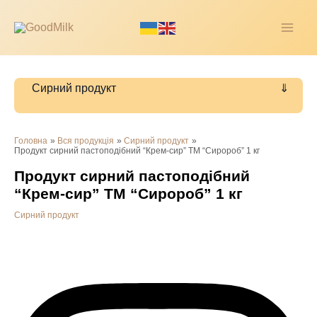
Перейти
до
MAI
вмісту
ME
Сирний продукт
Головна
Вся продукція
Сирний продукт
Продукт сирний пастоподібний “Крем-сир” ТМ “Сиророб” 1 кг
Продукт сирний пастоподібний
“Крем-сир” ТМ “Сиророб” 1 кг
Сирний продукт