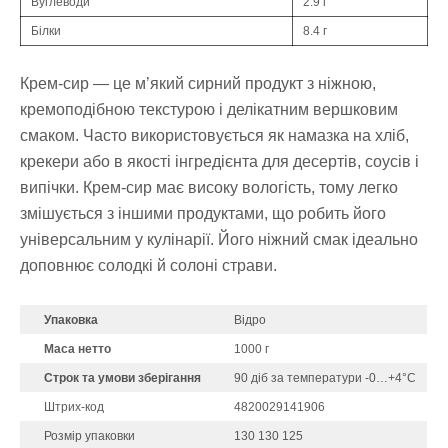
Вуглеводи
2.9 г
Білки
8.4 г
Крем-сир — це м’який сирний продукт з ніжною,
кремоподібною текстурою і делікатним вершковим
смаком. Часто використовується як намазка на хліб,
крекери або в якості інгредієнта для десертів, соусів і
випічки. Крем-сир має високу вологість, тому легко
змішується з іншими продуктами, що робить його
універсальним у кулінарії. Його ніжний смак ідеально
доповнює солодкі й солоні страви.
Упаковка
Відро
Маса нетто
1000 г
Строк та умови зберігання
90 діб за температури -0…+4°С
Штрих-код
4820029141906
Розмір упаковки
130 130 125