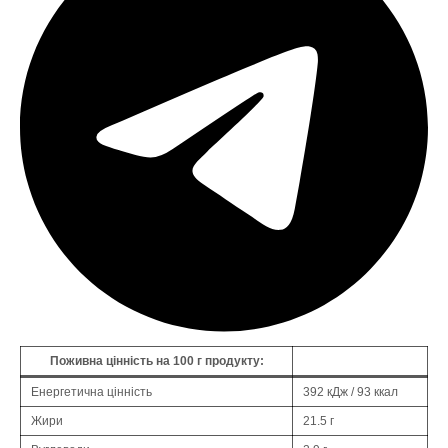
Поживна цінність на 100 г продукту:
Енергетична цінність
392 кДж / 93 ккал
Жири
21.5 г