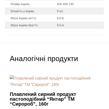
Розмір ящика
400 400 130
Кількість у ящику
9 шт.
Маса ящика нетто
9,0 кг
Маса ящика брутто
9.5 кг
Аналогічні продукти
Плавлений сирний продукт
пастоподібний “Янтар” ТМ
“Сиророб”, 160г