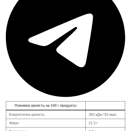
Поживна цінність на 100 г продукту:
Енергетична цінність
392 кДж / 93 ккал
Жири
21.5 г