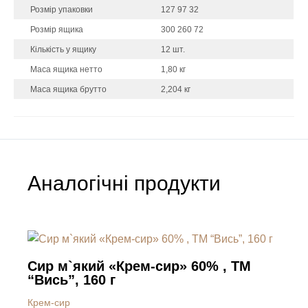
Розмір упаковки
127 97 32
Розмір ящика
300 260 72
Кількість у ящику
12 шт.
Маса ящика нетто
1,80 кг
Маса ящика брутто
2,204 кг
Аналогічні продукти
Сир м`який «Крем-сир» 60% , ТМ
“Вись”, 160 г
Крем-сир