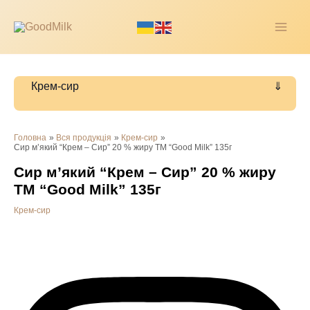
Перейти
до
MAI
вмісту
ME
Крем-сир
Головна
Вся продукція
Крем-сир
Сир м’який “Крем – Сир” 20 % жиру ТМ “Good Milk” 135г
Сир м’який “Крем – Сир” 20 % жиру
ТМ “Good Milk” 135г
Крем-сир