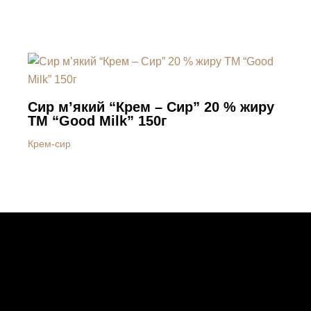
Сир м’який “Крем – Сир” 20 % жиру
ТМ “Good Milk” 150г
Крем-сир