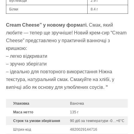
Вуглеводи
2.9 г
Білки
8.4 г
Cream Cheese” у новому форматі.
Смак, який
любите — тепер ще зручніше! Новий крем-сир “Cream
Cheese” представлено у практичній ванночці з
кришкою:
– легко відкривати
– зручно зберігати
– ідеально для повторного використання Ніжна
текстура, натуральний смак. Смакуйте на хлібі, у
випічці або як основу для улюблених соусів.
“
Упаковка
Ваночка
Маса нетто
135 г
Строк та умови зберігання
90 діб за температури -0…+6°С
Штрих-код
4820029144716