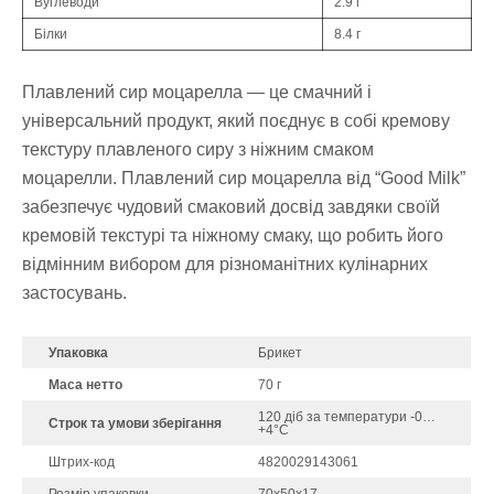
Вуглеводи
2.9 г
Білки
8.4 г
Плавлений сир моцарелла — це смачний і
універсальний продукт, який поєднує в собі кремову
текстуру плавленого сиру з ніжним смаком
моцарелли. Плавлений сир моцарелла від “Good Milk”
забезпечує чудовий смаковий досвід завдяки своїй
кремовій текстурі та ніжному смаку, що робить його
відмінним вибором для різноманітних кулінарних
застосувань.
Упаковка
Брикет
Маса нетто
70 г
120 діб за температури -0…
Строк та умови зберігання
+4°С
Штрих-код
4820029143061
Розмір упаковки
70х50х17