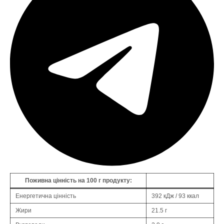
Поживна цінність на 100 г продукту:
Енергетична цінність
392 кДж / 93 ккал
Жири
21.5 г