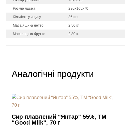
Розмір ящика
290х165х70
Кількість у ящику
36 шт.
Маса ящика нетто
2.50 кг
Маса ящика брутто
2.80 кг
Аналогічні продукти
Сир плавлений “Янтар” 55%, ТМ
“Good Milk”, 70 г