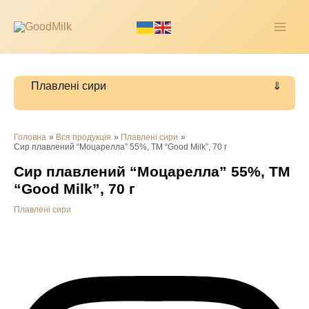
Перейти
до
MAI
вмісту
ME
Плавлені сири
Головна
Вся продукція
Плавлені сири
Сир плавлений “Моцарелла” 55%, ТМ “Good Milk”, 70 г
Сир плавлений “Моцарелла” 55%, ТМ
“Good Milk”, 70 г
Плавлені сири