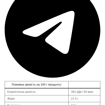
Поживна цінність на 100 г продукту:
Енергетична цінність
392 кДж / 93 ккал
Жири
21.5 г