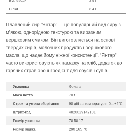
Вуглеводи
2.9 г
Білки
8.4 г
Плавлений сир “Янтар” — це популярний вид сиру з
м’якою, однорідною текстурою та виразним
вершковим смаком. Він виготовляється на основі
твердих сирів, молочних продуктів і вершкового
масла, що надає йому ніжної консистенції. “Янтар”
часто використовують як намазку на хліб, додаток до
гарячих страв або інгредієнт для соусів і супів.
Упаковка
Фольга
Маса нетто
70 г
Строк та умови зберігання
90 діб за температури -0…+4°С
Штрих-код
4820029142101
Розмір упаковки
70 50 17
Розмір ящика
290 165 70