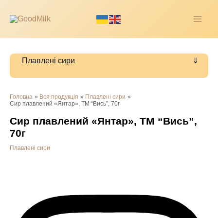
Перейти
до
MAI
вмісту
ME
Плавлені сири
Головна
Вся продукція
Плавлені сири
Сир плавлений «Янтар», ТМ “Вись”, 70г
Сир плавлений «Янтар», ТМ “Вись”,
70г
Плавлені сири