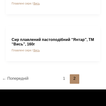
Плавлені сири
/
Вись
Сир плавлений пастоподібний “Янтар”, ТМ
“Вись”, 160г
Плавлені сири
/
Вись
Пагінація
←
Попередній
1
2
записів