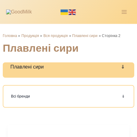
Перейти
до
MAI
вмісту
ME
Головна
Продукція
Вся продукція
Плавлені сири
Сторінка 2
Плавлені сири
Плавлені сири
Всі бренди